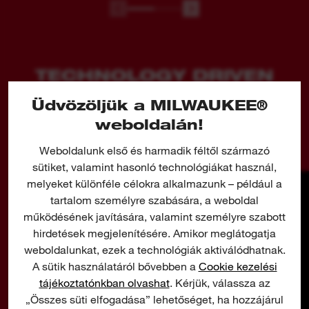
TECHNOLOGY DRIVEN
TOOLS
Üdvözöljük a MILWAUKEE®
Milwaukee® engineers don't just design tools, they
weboldalán!
design tools to help you do your job better, faster and
safer.
Weboldalunk első és harmadik féltől származó
sütiket, valamint hasonló technológiákat használ,
melyeket különféle célokra alkalmazunk – például a
tartalom személyre szabására, a weboldal
működésének javítására, valamint személyre szabott
DRIVEN TO
hirdetések megjelenítésére. Amikor meglátogatja
OUTPERFORM™
weboldalunkat, ezek a technológiák aktiválódhatnak.
A sütik használatáról bővebben a
Cookie kezelési
tájékoztatónkban olvashat
. Kérjük, válassza az
Kiállja a legkeményebb
„Összes süti elfogadása” lehetőséget, ha hozzájárul
munkakörülményeket is