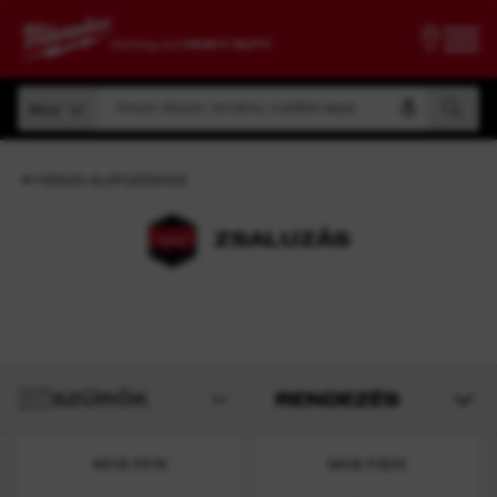
Keresés cikkszám, terméknév, modellkód alapján
Mind
Keresés cikkszám, terméknév, modellkód alapján
Mind
VISSZA ALAPOZÁSHOZ
ZSALUZÁS
SZŰRŐK
RENDEZÉS
M18 FFN
M18 FID3