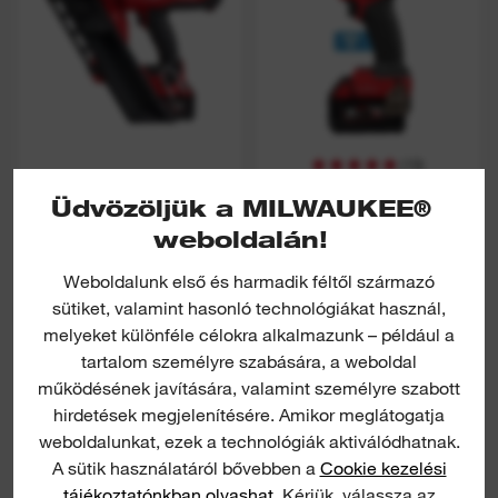
(
19
)
M18 FUEL™ 34°
M18 FUEL™ ONE-KEY™
Üdvözöljük a MILWAUKEE®
SZERKEZETÉPÍTŐ
¼″ HEX
SZEGBELÖVŐ
ÜTVECSAVAROZÓ
weboldalán!
MEGTEKINTÉS
MEGTEKINTÉS
Weboldalunk első és harmadik féltől származó
sütiket, valamint hasonló technológiákat használ,
melyeket különféle célokra alkalmazunk – például a
IRPSUOP2500
tartalom személyre szabására, a weboldal
működésének javítására, valamint személyre szabott
hirdetések megjelenítésére. Amikor meglátogatja
weboldalunkat, ezek a technológiák aktiválódhatnak.
A sütik használatáról bővebben a
Cookie kezelési
tájékoztatónkban olvashat
. Kérjük, válassza az