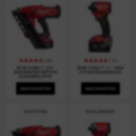
(
150
)
(
115
)
M18 FUEL™ 34°
M18 FUEL™ ¼″ HEX
SZERKEZETÉPÍTŐ
ÜTVECSAVAROZÓ
SZEGBELÖVŐ
MEGTEKINTÉS
MEGTEKINTÉS
M18 FFNS
M18 ONEID3