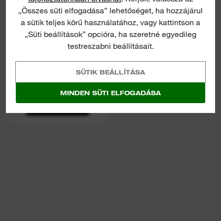
„Összes süti elfogadása” lehetőséget, ha hozzájárul
a sütik teljes körű használatához, vagy kattintson a
„Süti beállítások” opcióra, ha szeretné egyedileg
testreszabni beállításait.
ROLL-ON 7200/3600
W 2,5 KWH
SÜTIK BEÁLLÍTÁSA
ÁRAMELLÁTÓ
RENDSZER
MINDEN SÜTI ELFOGADÁSA
MEGTEKINTÉS