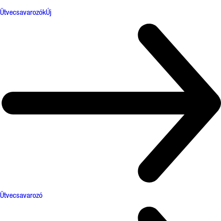
Ütvecsavarozók
Új
Ütvecsavarozó