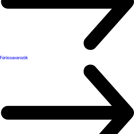
Fúrócsavarozók