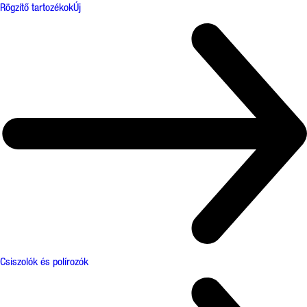
Rögzítő tartozékok
Új
Csiszolók és polírozók