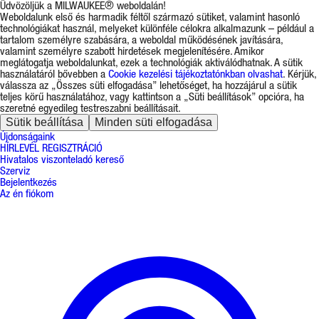
Üdvözöljük a MILWAUKEE® weboldalán!
Weboldalunk első és harmadik féltől származó sütiket, valamint hasonló
technológiákat használ, melyeket különféle célokra alkalmazunk – például a
tartalom személyre szabására, a weboldal működésének javítására,
valamint személyre szabott hirdetések megjelenítésére. Amikor
meglátogatja weboldalunkat, ezek a technológiák aktiválódhatnak. A sütik
használatáról bővebben a
Cookie kezelési tájékoztatónkban olvashat
. Kérjük,
válassza az „Összes süti elfogadása” lehetőséget, ha hozzájárul a sütik
teljes körű használatához, vagy kattintson a „Süti beállítások” opcióra, ha
szeretné egyedileg testreszabni beállításait.
Sütik beállítása
Minden süti elfogadása
Újdonságaink
HÍRLEVÉL REGISZTRÁCIÓ
Hivatalos viszonteladó kereső
Szerviz
Bejelentkezés
Az én fiókom