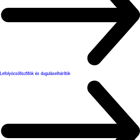
Lefolyócsőtisztítók és duguláselhárítók