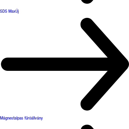
SDS Max
Új
Mágnestalpas fűróállvány