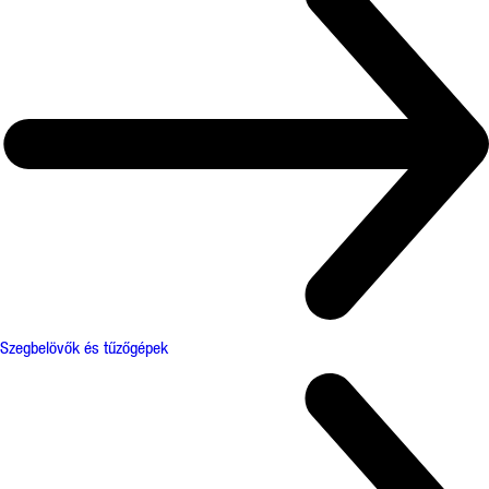
Szegbelövők és tűzőgépek