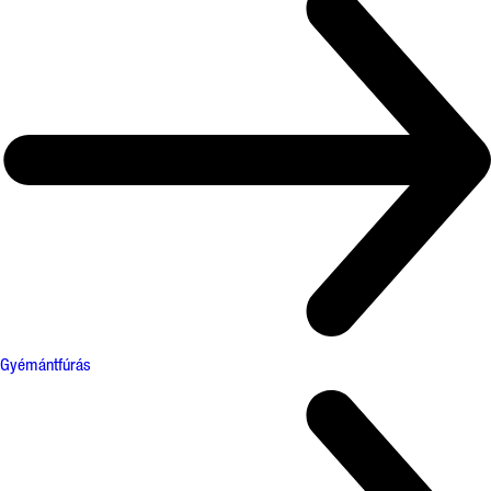
Gyémántfúrás