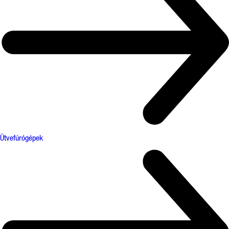
Ütvefúrógépek