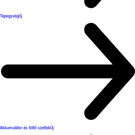
Tápegység
Új
Akkumulátor és töltő szettek
Új