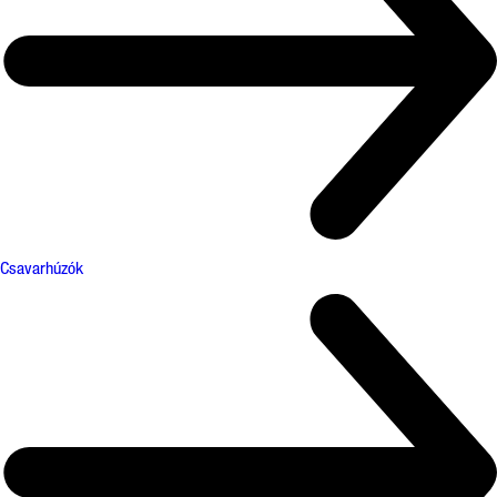
Csavarhúzók