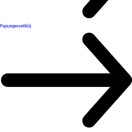
Popszegecselők
Új