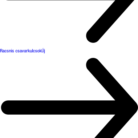
Racsnis csavarkulcsok
Új