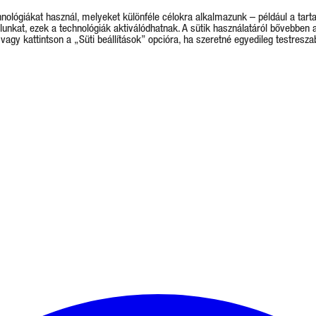
hnológiákat használ, melyeket különféle célokra alkalmazunk – például a ta
unkat, ezek a technológiák aktiválódhatnak. A sütik használatáról bővebben 
vagy kattintson a „Süti beállítások” opcióra, ha szeretné egyedileg testreszabn