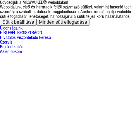
Üdvözöljük a MILWAUKEE® weboldalán!
Weboldalunk első és harmadik féltől származó sütiket, valamint hasonló tec
személyre szabott hirdetések megjelenítésére. Amikor meglátogatja weboldal
süti elfogadása” lehetőséget, ha hozzájárul a sütik teljes körű használatához, 
Sütik beállítása
Minden süti elfogadása
Újdonságaink
HÍRLEVÉL REGISZTRÁCIÓ
Hivatalos viszonteladó kereső
Szerviz
Bejelentkezés
Az én fiókom