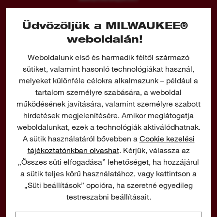
Üdvözöljük a MILWAUKEE®
weboldalán!
Weboldalunk első és harmadik féltől származó
sütiket, valamint hasonló technológiákat használ,
melyeket különféle célokra alkalmazunk – például a
tartalom személyre szabására, a weboldal
működésének javítására, valamint személyre szabott
hirdetések megjelenítésére. Amikor meglátogatja
weboldalunkat, ezek a technológiák aktiválódhatnak.
A sütik használatáról bővebben a
Cookie kezelési
tájékoztatónkban olvashat
. Kérjük, válassza az
„Összes süti elfogadása” lehetőséget, ha hozzájárul
a sütik teljes körű használatához, vagy kattintson a
Share
„Süti beállítások” opcióra, ha szeretné egyedileg
testreszabni beállításait.