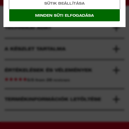
SÜTIK BEÁLLÍTÁSA
MINDEN SÜTI ELFOGADÁSA
TECHNIKAI ADAT
A KÉSZLET TARTALMA
ÉRTÉKELÉSEK ÉS VÉLEMÉNYEK
5/5 from 28 reviews
TERMÉKINFORMÁCIÓK LETÖLTÉSE