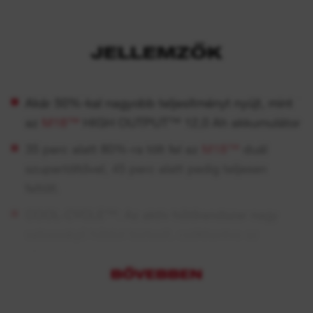
JELLEMZŐK
Akár 50%-kal nagyobb teljesítményt nyújt, mint
az
M18™
HIGH OUTPUT™ 12,0 Ah akkumulátor
35 perc alatt 80%-ra tölt fel az
M18™
duál
szupertöltővel, 45 perc alatt pedig teljesen
feltölt.
COOL-CYCLE™: Az aktív hűtőrendszer nagy
sebességű hűtést biztosít, csökkentve az
állásidőt.
BŐVEBBEN
A REDLITHIUM™ FORGE™ a legnagyobb
teljesítményt, leggyorsabb töltést és