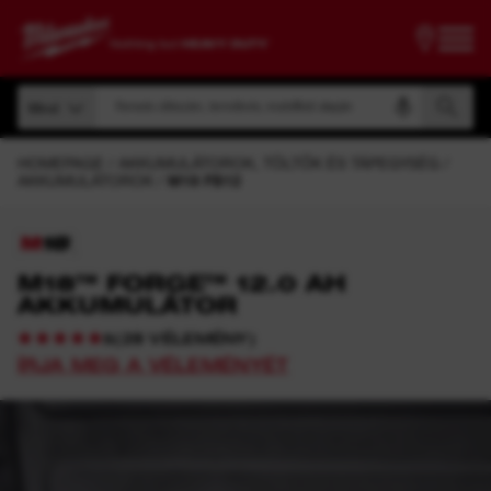
Keresés cikkszám, terméknév, modellkód alapján
Mind
Keresés cikkszám, terméknév, modellkód alapján
Mind
HOMEPAGE
AKKUMULÁTOROK, TÖLTŐK ÉS TÁPEGYSÉG
AKKUMULÁTOROK
M18 FB12
M18™ FORGE™ 12.0 AH
AKKUMULÁTOR
(
28
VÉLEMÉNY
)
5
ÍRJA MEG A VÉLEMÉNYÉT