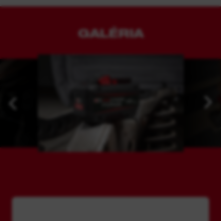
leghosszabb élettartamot biztosítja a
REDLITHIUM™ akkumulátorok között.
GALÉRIA
A leghosszabb élettartam a legtöbb újratöltéssel
és a legjobb teljesítmény az akkumulátor teljes
élettartama alatt, a legjobb védelemmel a
munkaterületi, időjárási és környezeti hatások
ellen.
Hosszabb üzemidő nagy igénybevételű
alkalmazások esetén.
Strapabíró ház, amely fokozott védelmet nyújt az
általános olajokkal, oldószerekkel és zsírokkal
szemben
Továbbfejlesztett töltésszintjelző, amely
közvetlen napfényben is könnyen leolvasható.