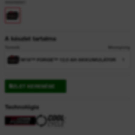
4932492651
A készlet tartalma
Termék
Mennyiség
M18™ FORGE™ 12.0 AH AKKUMULÁTOR
1
ÜZLET KERESÉSE
Technológia