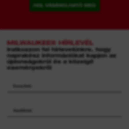
HOL VÁSÁROLHATÓ MEG
MILWAUKEE® HÍRLEVÉL
Iratkozzon fel hírlevelünkre, hogy
naprakész információkat kapjon az
újdonságokról és a közelgő
eseményekről