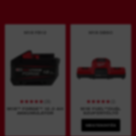
M18 FB12
M18 DBSC
(
28
)
(
2
)
M18™ FORGE™ 12.0 AH
M18 FUEL™DUÁL
AKKUMULÁTOR
SZUPERTÖLTŐ
MEGTEKINTÉS