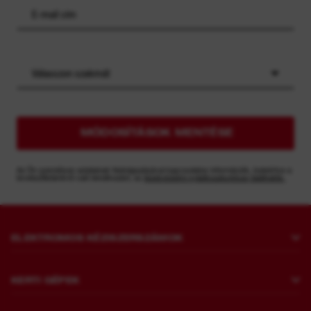
Válasszon szakmát
MÓDOSÍTÁSOK MENTÉSE
Az Ön személyes adatainak feldolgozásával kapcsolatos információk, beleértve a
levelezőlistánkról való leiratkozást, az
Adatvédelmi nyilatkozatunkban találhatók.
ELEKTROMOS KÉZISZERSZÁMOK
Fúrás és vésés
KERTI GÉPEK
Rögzítés
Fűnyírás