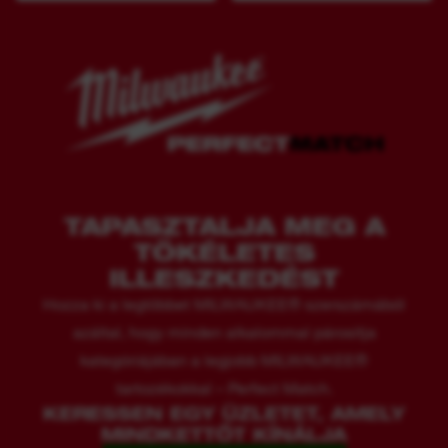
TAPASZTALJA MEG A
TÖKÉLETES
ILLESZKEDÉST
Hozza ki a legtöbbet MILWAUKEE® szerszámából
azáltal, hogy minden alkalommal párosítja
kategóriájában a legjobb MILWAUKEE®
tartozékokkal – Perfect Match.
KERESSEN EGY ÜZLETET, AMELY
MINDKETTŐT KÍNÁLJA