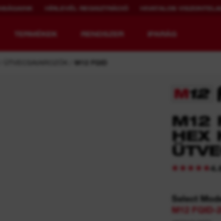
NSÁGAINK
HÍRLEVÉL REGISZTRÁCIÓ
HIVATALOS VISZONTEL
TERMÉKEK
RENDSZER
IPARÁG
ÜTVECSAVAROZÓK
M12 FQID
TOVÁBBGONDOLT
ÚJRATÖLTHETŐ
M12 
GÉPEK
MŰKÖDÉSI IDŐ
HEX 
ÜTV
MX FUEL™ Áttekintés
REDLITHIUM™ USB
MX FUEL™ FORGE™
4.
Select Mod
M12 FQID-