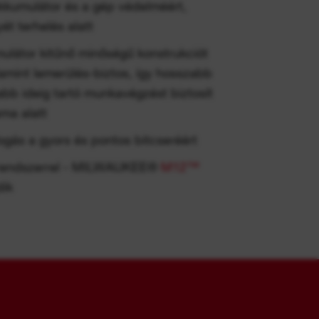
kkumulátor és a gép védelméért,
yét terhelés alatt
átor kitűnő minőségű konstrukciót
alamint lemerülés-biztos, így hosszabb
bb ideig tartó munkavégzést biztosít
ama alatt
gás a gyors és pontos bitcseréért
 rendszerrel - MILWAUKEE®
M12™
dik