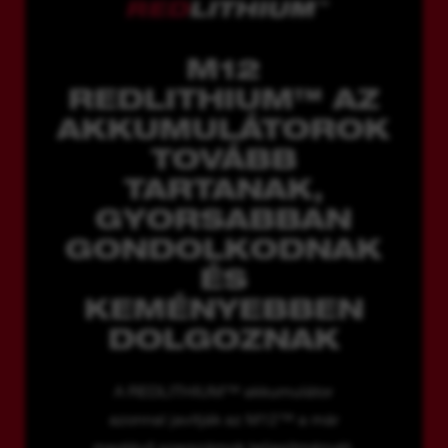
M12
REDLITHIUM™ AZ
AKKUMULÁTOROK
TOVÁBB
TARTANAK,
GYORSABBAN
GONDOLKODNAK
ÉS
KEMÉNYEBBEN
DOLGOZNAK
A REDLITHIUM™ akkumulátor
azonnal javítják az M12™ a már
meglévő szerszámok teljesítményét,