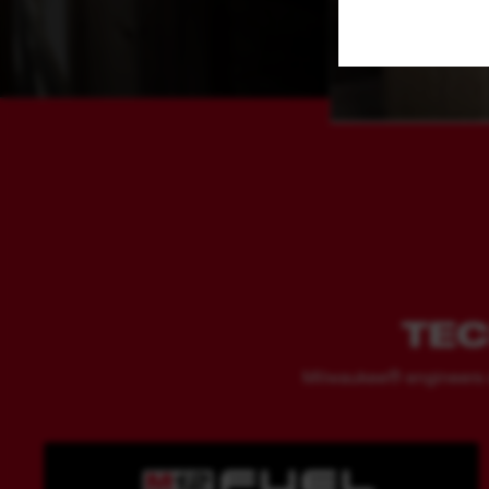
TEC
Milwaukee® engineers don