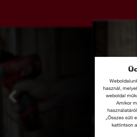
Üd
Weboldalunk 
használ, melyek
weboldal műkö
Amikor me
használatáró
„Összes süti e
kattintson a