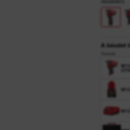
4933464973
A készlet 
Termék
M12
ÜT
M12
M12