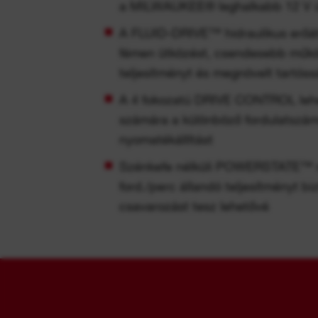
a MILWAUKEE® leghalkabb 12 V ü
A FLUID-DRIVE™ hidraulikus erőátv
fémen ütközést, csendesebb műkö
teljesítményt és megnövelt tartóss
A 4 fokozatú DRIVE CONTROL lehet
számára a különböző fordulatszámo
nyomatékállítást
Szénkefe nélküli POWERSTATE™ m
ford./perc állandó teljesítményt bi
csavarozást tesz lehetővé