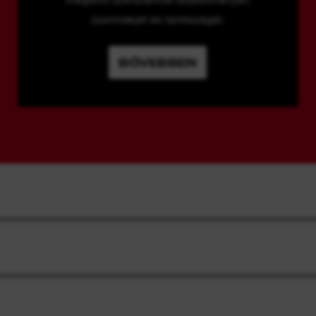
üzemidejét és tartósságát.
BŐVEBBEN