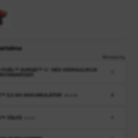
tartalma
Mennyiség
 FUEL™ SURGE™ ¼″ HEX HIDRAULIKUS
1
VECSAVAROZÓ
™ 2,0 AH AKKUMULÁTOR
2
M12 B2
™ TÖLTŐ
1
C12 C