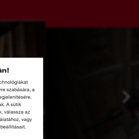
án!
echnológiákat
yre szabására, a
gjelenítésére.
k. A sütik
k, válassza az
nálatához, vagy
beállításait.