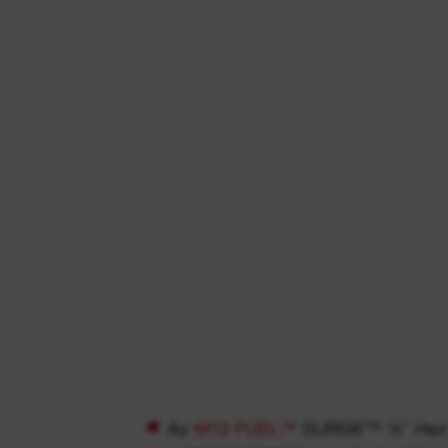
Az
M12 FUEL™
SURGE™ ¼″ Hex hi