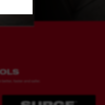
OOLS
better, faster and safer.