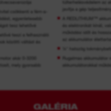
tvecsavarozója
túlterhelésvédelem az a
javítja a gép teljesítmén
itel csökkenti a fém-a-
dést, egyenletesebb
A REDLITHIUM™ akkumul
ágot tesz lehetővé
és elektronikát kínál, v
működési időt és hossza
ővé teszi a felhasználó
az akkumulátor élettart
k közötti váltást és
¼″ hatszög tokmánybefo
otor akár 0-3200
Rugalmas akkumulátor
ztosít, mely gyorsabb
akkumulátorokkal műkö
GALÉRIA