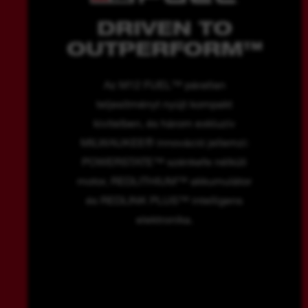
DRIVEN TO
OUTPERFORM™
Az M12 FUEL™ páratlan
teljesítményt nyújt kompakt
kivitelben, és három exkluzív
MILWAUKEE® innováció jellemzi:
POWERSTATE™ szénkefe nélküli
motor, REDLITHIUM™ akkumulátor
és REDLINK PLUS™ intelligens
elektronika.