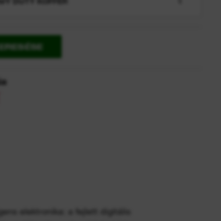
VY DUTY KOFFER
1
KERESÉSE
ia
s elektronika: a fejlett digitális