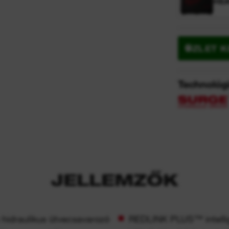
HEA
ÜZLET 
Technológ
JELLEMZŐK
draulikus ütvecsavarozó
REDLINK PLUS™ intelligen