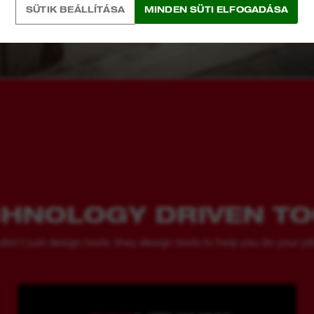
SÜTIK BEÁLLÍTÁSA
MINDEN SÜTI ELFOGADÁSA
HNOLOGY DRIVEN T
't just design tools, they design tools to help you do your job 