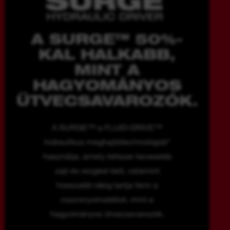
A SURGE™ 50%-
KAL HALKABB,
MINT A
HAGYOMÁNYOS
ÜTVECSAVAROZÓK.
A SURGE™ a FLUID-DRIVE™
hidraulikus meghajtótechnológiát*
használja, amely kétszer kevesebb
zajt és rezgést kelt, valamint
hosszabb ideig tartja fenn a
csúcsnyomatékot, mint a
hagyományos ütvecsavarozók.