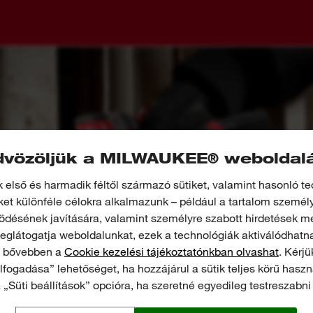
vözöljük a MILWAUKEE® weboldal
első és harmadik féltől származó sütiket, valamint hasonló t
et különféle célokra alkalmazunk – például a tartalom személ
désének javítására, valamint személyre szabott hirdetések me
glátogatja weboldalunkat, ezek a technológiák aktiválódhatna
l bővebben a
Cookie kezelési tájékoztatónkban olvashat
. Kérjü
lfogadása” lehetőséget, ha hozzájárul a sütik teljes körű hasz
 „Süti beállítások” opcióra, ha szeretné egyedileg testreszabni 