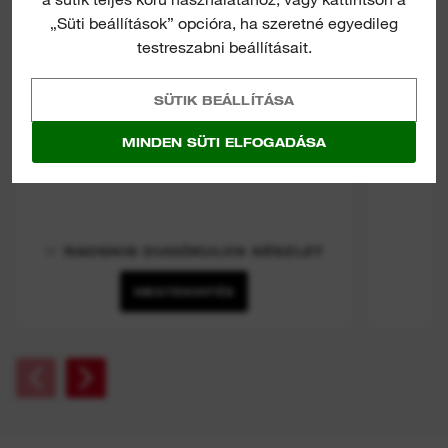
„Süti beállítások” opcióra, ha szeretné egyedileg
testreszabni beállításait.
SÜTIK BEÁLLÍTÁSA
MINDEN SÜTI ELFOGADÁSA
⅜″ RACSNIS DUGÓKULCS KÉSZLET
MEGTEKINTÉS