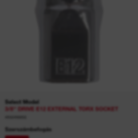
Select Model
3/8'' DRIVE E12 EXTERNAL TORX SOCKET
4932498852
Szerszámbefogás