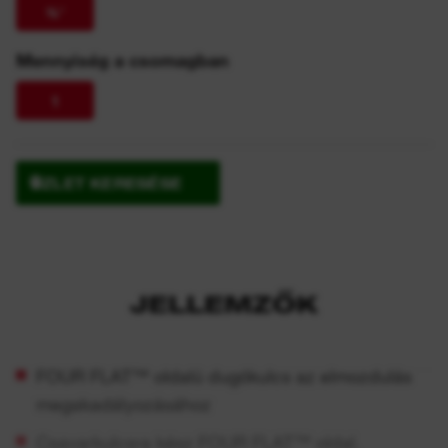
⅜″
Mennyiség a csomagban
1
ÜZLET KERESÉSE
JELLEMZŐK
FOUR FLAT™ oldalú dugókulcs az elmozdulás
megakadályozásához
Csavarkulcsra kész FOUR FLAT™ oldal.