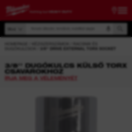
Keresés cikkszám, terméknév, modellkód alapján
Mind
Keresés cikkszám, terméknév, modellkód alapján
Mind
HOMEPAGE
KÉZISZERSZÁMOK
RACSNIK ÉS
DUGÓKULCSOK
3/8'' DRIVE EXTERNAL TORX SOCKET
3/8'' DUGÓKULCS KÜLSŐ TORX
CSAVAROKHOZ
ÍRJA MEG A VÉLEMÉNYÉT