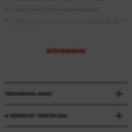
Préselt méret a könnyű láthatóságért.
Krómbevonat a korrózió és a rozsdásodás elleni
védelemért.
Elérhető készletek: 12 darabos
BŐVEBBEN
TECHNIKAI ADAT
A KÉSZLET TARTALMA