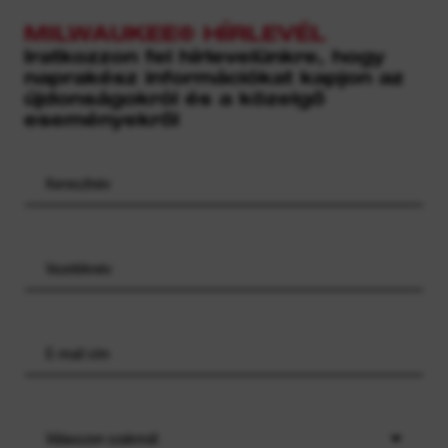
MILWAUKEE® HÍRLEVÉL
Iratkozzon fel hírlevelünkre, hogy
naprakész információkat kapjon az
újdonságokról és a közelgő
eseményekről
Válasszon szakmát