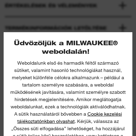
ÉRTÉKELÉSEK ÉS VÉLEMÉNYEK
TERMÉKINFORMÁCIÓK LETÖLTÉSE
Üdvözöljük a MILWAUKEE®
weboldalán!
Weboldalunk első és harmadik féltől származó
sütiket, valamint hasonló technológiákat használ,
melyeket különféle célokra alkalmazunk – például a
tartalom személyre szabására, a weboldal
működésének javítására, valamint személyre szabott
Tradesman 3/8" Ratchet Set
hirdetések megjelenítésére. Amikor meglátogatja
weboldalunkat, ezek a technológiák aktiválódhatnak.
RACSN
A sütik használatáról bővebben a
Cookie kezelési
tájékoztatónkban olvashat
. Kérjük, válassza az
„Összes süti elfogadása” lehetőséget, ha hozzájárul
a sütik teljes körű használatához, vagy kattintson a