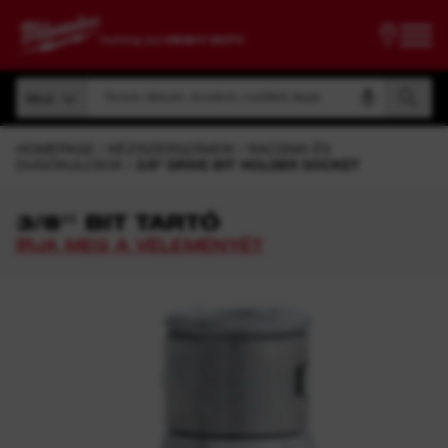
Keresés cikkszám, terméknév, modellkód alapján
Mind
Keresés cikkszám, terméknév, modellkód alapján
Mind
HOMEPAGE
KÉZISZERSZÁMOK
RACSNIK ÉS
DUGÓKULCSOK
3/8" DRIVE BIT HOLDER SOCKET
3/8'' BIT TARTÓ
ÍRJA MEG A VÉLEMÉNYÉT