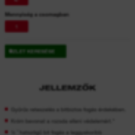
Mennyiség a csomagban
1
ÜZLET KERESÉSE
JELLEMZŐK
Gyűrűs reteszelés a bitbiztos fogás érdekében.
Króm bevonat a rozsda elleni védelemért."
¼ ˝ hatszögű bit fogás a leggyakoribb