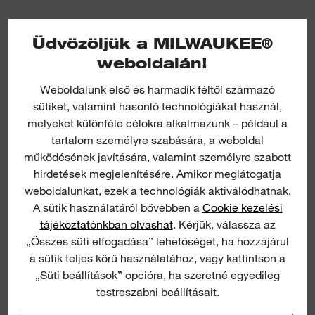
Üdvözöljük a MILWAUKEE®
weboldalán!
Weboldalunk első és harmadik féltől származó
Tradesman 3/8" Ratchet Set
sütiket, valamint hasonló technológiákat használ,
melyeket különféle célokra alkalmazunk – például a
tartalom személyre szabására, a weboldal
RACSN
működésének javítására, valamint személyre szabott
hirdetések megjelenítésére. Amikor meglátogatja
weboldalunkat, ezek a technológiák aktiválódhatnak.
A sütik használatáról bővebben a
Cookie kezelési
tájékoztatónkban olvashat
. Kérjük, válassza az
„Összes süti elfogadása” lehetőséget, ha hozzájárul
a sütik teljes körű használatához, vagy kattintson a
„Süti beállítások” opcióra, ha szeretné egyedileg
testreszabni beállításait.