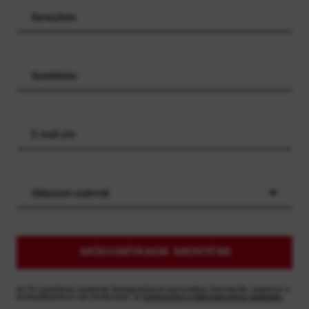
Válasszon szakmát
MÓDOSÍTÁSOK MENTÉSE
Az Ön személyes adatainak feldolgozásával kapcsolatos információk, beleértve a
levelezőlistánkról való leiratkozást, az
Adatvédelmi nyilatkozatunkban találhatók.