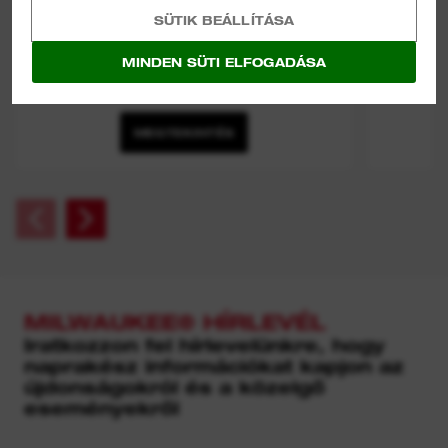
SÜTIK BEÁLLÍTÁSA
MINDEN SÜTI ELFOGADÁSA
⅜″ RACSNIS DUGÓKULCS KÉSZLET
MEGTEKINTÉS
MILWAUKEE® HÍRLEVÉL
Iratkozzon fel hírlevelünkre, hogy
naprakész információkat kapjon az
újdonságokról és a közelgő
eseményekről