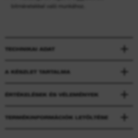
bitméretekkel való munkához.
TECHNIKAI ADAT
A KÉSZLET TARTALMA
ÉRTÉKELÉSEK ÉS VÉLEMÉNYEK
TERMÉKINFORMÁCIÓK LETÖLTÉSE