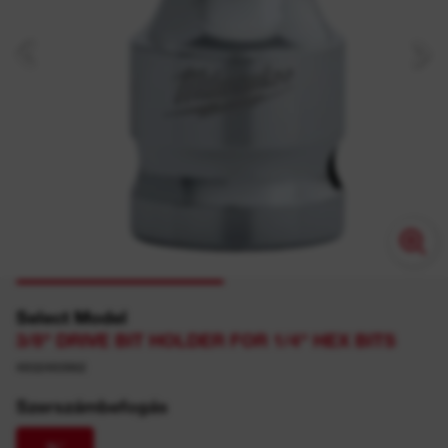
Select Model
3/8" DRIVE BIT HOLDER FOR 1/4" HEX BITS
4932493962
Szerszámbefogás
⅜″