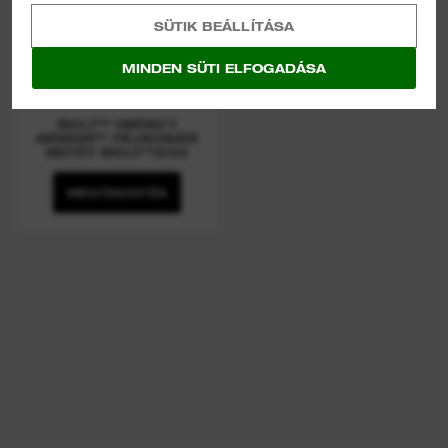
SÜTIK BEÁLLÍTÁSA
MINDEN SÜTI ELFOGADÁSA
BOLT™ IMPACT
ARMOR™ FEJKOSÁR
BETÉT BOLT™200
MEGTEKINTÉS