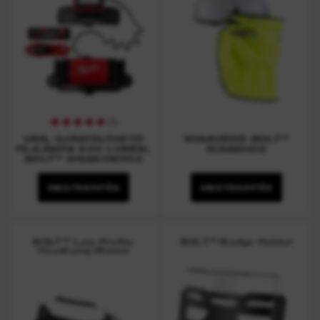
(
1
)
USB, ÚJRATÖLTHETŐ
NYAKVÉDŐ BOLT™
FEJLÁMPA 600 LUMEN,
SISAKHOZ
BOLT™ SISAKOKHOZ
MEGTEKINTÉS
MEGTEKINTÉS
BOLT™ Low Profile
BOLT™ Badge Holder
Headlamp Mount