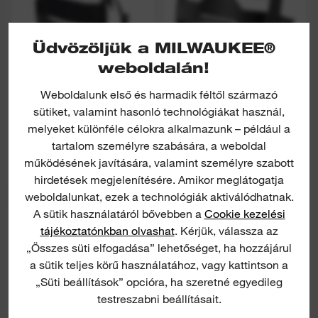
Üdvözöljük a MILWAUKEE®
weboldalán!
Weboldalunk első és harmadik féltől származó
BOLT
sütiket, valamint hasonló technológiákat használ,
BOLT™ LAPOS
™AZONOSÍTÓKÁRTYA-
melyeket különféle célokra alkalmazunk – például a
PROFILÚ, FEJLÁMPA
TARTÓ
TARTÓ
tartalom személyre szabására, a weboldal
működésének javítására, valamint személyre szabott
MEGTEKINTÉS
MEGTEKINTÉS
hirdetések megjelenítésére. Amikor meglátogatja
weboldalunkat, ezek a technológiák aktiválódhatnak.
A sütik használatáról bővebben a
Cookie kezelési
BOLT™ IMPACT ARMOR™
tájékoztatónkban olvashat
. Kérjük, válassza az
„Összes süti elfogadása” lehetőséget, ha hozzájárul
a sütik teljes körű használatához, vagy kattintson a
„Süti beállítások” opcióra, ha szeretné egyedileg
testreszabni beállításait.