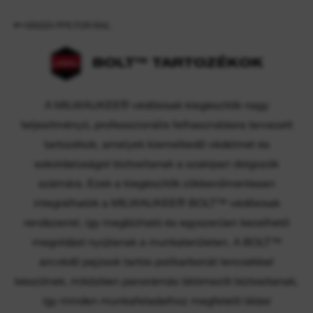
VISSZA PPE FOR RAIL
BOLT™ TARTOZÉKOK
A MILWAUKEE® védősisak kiegészítők nagy
teljesítményű, professzionális felhasználásra tervezett
tartozékok, amelyek kiemelkedő védelmet és
sokoldalúságot biztosítanak a szakipari dolgozók
számára. Ezek a kiegészítők zökkenőmentesen
integrálhatók a MILWAUKEE® BOLT™ védősisak
rendszerrel, így megbízható és egyszerűen kezelhető
megoldást nyújtanak a munkaterületen. A BOLT™
arcvédő pajzsok tartós polikarbonát lencsékkel
készülnek, miközben panorámás látómezőt biztosítanak,
így minden munkafeladathoz megfelelő látási