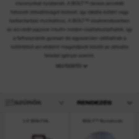
viszonyokat nyújtanak. A BOLT™ rácsos arcvédő
fokozott ütésállóságot biztosít, így ideális kültéri vagy
karbantartási munkákhoz. A BOLT™ sisakrendszerben
az arcvédő pajzsok intuitív módon csatlakoztathatók, így
a felhasználók gyorsan és egyszerűen válthatnak a
különböző arcvédelmi megoldások között az aktuális
feladat igényei szerint.
MEGTEKINTÉS
SZŰRŐK
RENDEZÉS
L4 BOLTHL
BOLT™ Sunshade